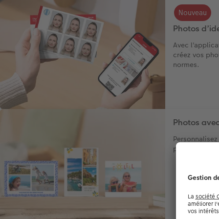
Nouveau
Photos d’ide
Avec l'applic
créez vos pho
normes.
Photos avec
Personnalisez
pour les mettr