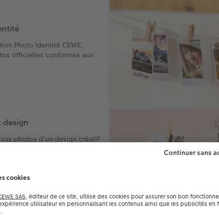
ntité
ation Photo Identité CEWE,
tos officielles conformes aux
 design
 vos photos d'un design créatif
e en valeur.