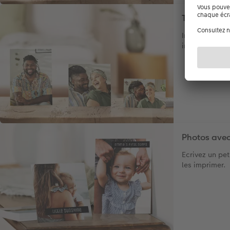
Tirage phot
Imprimez vos
instantanémen
Photos avec
Ecrivez un pet
les imprimer.