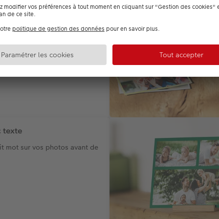
o
 plus beaux moments
t.
 texte
it mot sur vos photos avant de