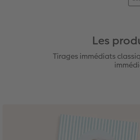
Les produ
Tirages immédiats classiq
immédia