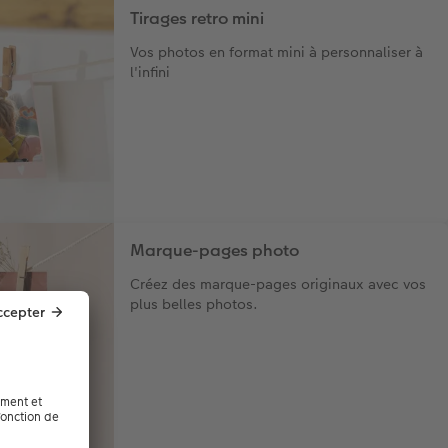
Tirages retro mini
Vos photos en format mini à personnaliser à
l'infini
Marque-pages photo
Créez des marque-pages originaux avec vos
plus belles photos.