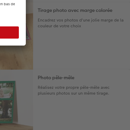
Tirage photo avec marge colorée
Encadrez vos photos d'une jolie marge de la
couleur de votre choix
Photo pêle-mêle
Réalisez votre propre pêle-mêle avec
plusieurs photos sur un même tirage.