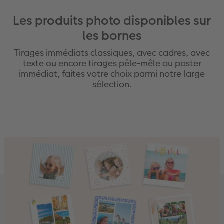
Livre photo Carré
Poster photo
Photo sous plexi
Tirages créatifs
Cartes de remerciements
Les produits photo disponibles sur
x
Livre photo A5 Paysage
Agrandissement photo
Photo sur carton mousse
Jeux
Cartes à rabat
les bornes
Livre photo Petit Carré
Autocollants photo
Tableau Photo Prestige
Maison & Décoration
Carte d'invitation
Tirages immédiats classiques, avec cadres, avec
o CEWE
texte ou encore tirages pêle-mêle ou poster
immédiat, faites votre choix parmi notre large
Album photo lin ou cuir
Lot de photos
Cadres photo personnalisés
Magnets photo
Carte postale personnalisée en ligne
sélection.
Album photo souple
Boite photo souvenirs
Pêle-mêle photos
Textiles
Faire-part avec photo détachable
Formats d'albums photo
Photos d'identité
Porte-poster en bois
Ecole et bureau
Albums photo thématiques
Cadre multi photos
Boîte cadeau personnalisée
Trouver une borne
Tutoriels de création
Impression photo argentique
Affiche carte personnalisée
Boîtes crayons Faber Castell
Tableau mural CEWE exclusif avec cristaux
Nos nouveautés