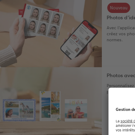
Nouveau
Photos d’ide
Avec l'applic
créez vos pho
normes.
Photos avec
Personnalisez
pour les mettr