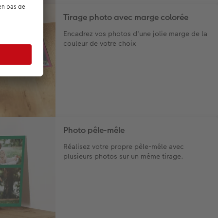
Tirage photo avec marge colorée
Encadrez vos photos d'une jolie marge de la
couleur de votre choix
Photo pêle-mêle
Réalisez votre propre pêle-mêle avec
plusieurs photos sur un même tirage.