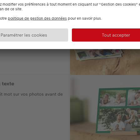
o
 plus beaux moments
t.
 texte
it mot sur vos photos avant de