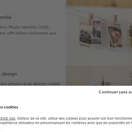
ntité
ation Photo Identité CEWE,
tos officielles conformes aux
 design
 vos photos d'un design créatif
e en valeur.