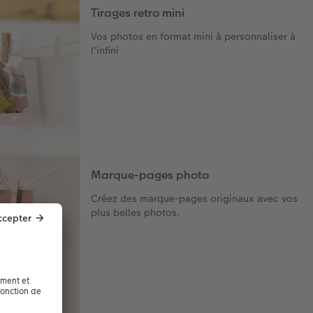
Tirages retro mini
Vos photos en format mini à personnaliser à
l'infini
Marque-pages photo
Créez des marque-pages originaux avec vos
plus belles photos.