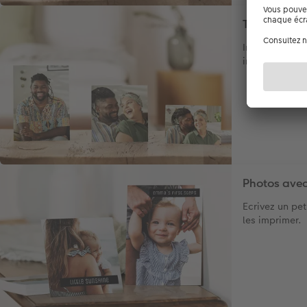
Tirage phot
Imprimez vos
instantanémen
Photos avec
Ecrivez un pet
les imprimer.