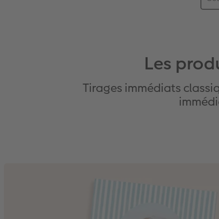
Les produ
Tirages immédiats classiq
immédia