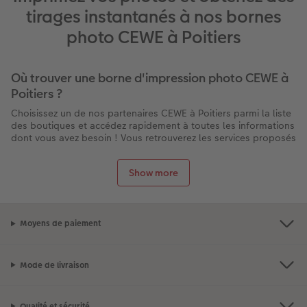
tirages instantanés à nos bornes
photo CEWE à Poitiers
Où trouver une borne d'impression photo CEWE à
Poitiers ?
Choisissez un de nos partenaires CEWE à Poitiers parmi la liste
des boutiques et accédez rapidement à toutes les informations
dont vous avez besoin ! Vous retrouverez les services proposés
par chaque magasin à Poitiers : la présence d’une borne pour
imprimer vos photos directement sur place, les horaires
Show more
d’ouverture, les contacts, l’itinéraire pour s’y rendre et des
éventuelles promotions en cours.
Et n’oubliez pas : la livraison de tous nos produits est gratuite
lors d’un retrait en boutique !
Moyens de paiement
Pourquoi choisir CEWE pour votre tirage photo à
Poitiers ?
Mode de livraison
Impression rapide en moins de 10 minutes sur place
Qualité professionnelle CEWE garantie
Qualité et sécurité